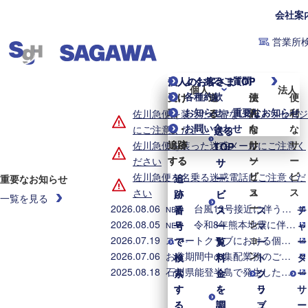
会社案
営業所
よくあるご質問
個人のお客さまTOP
法人のお客さまTOP
個人
法人
各種約款
受け
受け
送
送
便
法
便
お知らせ・重要なお知らせ
取
取
る
る
利
人
利
佐川急便を装った不審なLINEメッセージ
お問い合わせ
る・
る・
な
向
な
にご注意ください
送る
送る
追跡
追跡
サ
け
サ
佐川急便を装った迷惑メールにご注意く
TOP
TOP
する
する
ー
ソ
ー
ださい
サ
サ
ビ
リ
ビ
佐川急便を名乗る迷惑電話にご注意くだ
追
追
ー
ー
重要なお知らせ
ス
ュ
ス
さい
跡
跡
ビ
ビ
一覧を見る
ー
2026.08.06
台風13号接近に伴う集配業務への影響について（2026年8月6日8時時点）
番
番
ス
ス
ス
チ
NEW
シ
2026.08.05
令和8年熊本地震に伴う集配への影響について（2026年8月5日8時時点）
号
号
一
一
マ
ャ
NEW
ョ
2026.07.19
スマートクラブにおける個人情報漏えいに関するお詫びとお知らせ
で
で
覧
覧
ー
ー
ン
2026.07.06
お盆期間中の集配業務のご案内
検
検
料
料
ト
タ
2025.08.18
石川県能登半島で発生した地震・大雨に伴う配送への影響について
索
索
金
金
ク
ソ
ー
す
す
を
を
ラ
リ
サ
る
る
調
調
ブ
ュ
ー