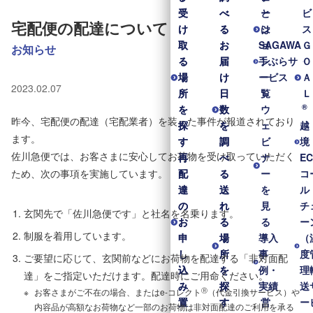
受
受
べ
べ
と
ー
ビ
宅配便の配達について
け
け
る
る
は
シ
ス
取
取
お
お
SAGAWA
ョ
Ｇ
お知らせ
る
る
届
届
手ぶらサ
ン
Ｏ
場
場
け
け
ービス
一
Ａ
2023.02.07
所
所
日
日
覧
Ｌ
®
を
を
数
数
ウ
昨今、宅配便の配達（宅配業者）を装った事件が報道されており
探
探
を
を
ェ
越
ます。
す
す
調
調
ビ
境
佐川急便では、お客さまに安心してお荷物を受け取っていただく
再
再
べ
べ
ナ
E
ため、次の事項を実施しています。
配
配
る
る
ー
コ
達
達
送
送
を
ル
の
の
れ
れ
見
チ
玄関先で「佐川急便です」と社名を名乗ります。
お
お
る
る
る
ー
制服を着用しています。
申
申
場
場
導入
（
し
し
所
所
事
度
ご要望に応じて、玄関前などにお荷物を配達する「非対面配
込
込
を
を
例・
理
達」をご指定いただけます。配達時にご用命ください。
み
み
探
探
実績
送
Ⓡ
お客さまがご不在の場合、またはe-コレクト
（代金引換サービス）や
置
置
す
す
営
ー
内容品が高額なお荷物など一部のお荷物は非対面配達のご利用を承る