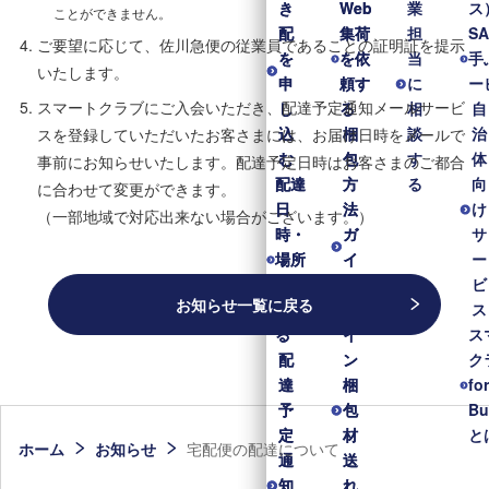
き
き
Web
Web
業
ス
ことができません。
配
配
集荷
集荷
担
S
ご要望に応じて、佐川急便の従業員であることの証明証を提示
を
を
を依
を依
当
手
いたします。
申
申
頼す
頼す
に
ー
スマートクラブにご入会いただき、配達予定通知メールサービ
し
し
る
る
相
自
込
込
梱
梱
談
治
スを登録していただいたお客さまには、お届け日時をメールで
む
む
包
包
す
体
事前にお知らせいたします。配達予定日時はお客さまのご都合
配達
配達
方
方
る
向
に合わせて変更ができます。
日
日
法
法
け
（一部地域で対応出来ない場合がございます。）
時・
時・
ガ
ガ
サ
場所
場所
イ
イ
ー
を変
を変
ド
ド
ビ
お知らせ一覧に戻る
更す
更す
ラ
ラ
ス
る
る
イ
イ
ス
配
配
ン
ン
ク
達
達
梱
梱
fo
予
予
包
包
Bu
定
定
材
材
と
ホーム
お知らせ
宅配便の配達について
通
通
送
送
知
知
れ
れ