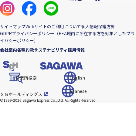
を
を
な
な
受
受
い
い
け
け
も
も
サイトマップ
Webサイトのご利用について
個人情報保護方針
取
取
の
の
GDPRプライバシーポリシー（EEA域内に所在する方を対象としたプラ
る
る
イバシーポリシー）
会社案内
各種約款
サステナビリティ
採用情報
営業所検索
English
Japanese
ＳＧホールディングス
©1999-2026 Sagawa Express Co.,Ltd.
All Rights Reserved.