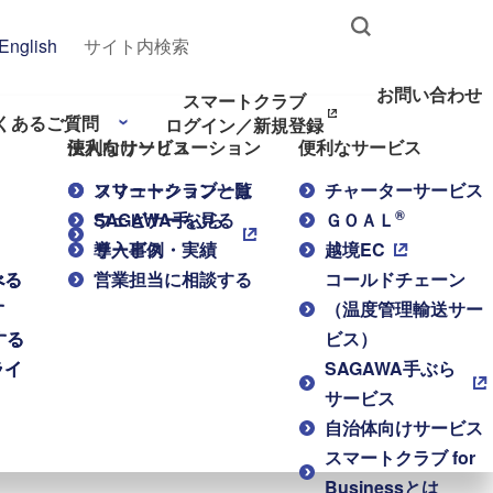
English
お問い合わせ
スマートクラブ
くあるご質問
ログイン／新規登録
便利なサービス
法人向けソリューション
便利なサービス
スマートクラブとは
ソリューション一覧
チャーターサービス
®
SAGAWA手ぶら
ウェビナーを見る
ＧＯＡＬ
サービス
導入事例・実績
越境EC
べる
べる
営業担当に相談する
コールドチェーン
す
す
（温度管理輸送サー
する
する
ビス）
ライ
ライ
SAGAWA手ぶら
サービス
自治体向けサービス
スマートクラブ for
Businessとは