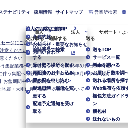
ステナビリティ
採用情報
サイトマップ
営業所検索
個人のお客さまTOP
法人のお客さまTOP
よくあるご質問
個人
法人
サポート・よ
各種約款
受け取る・追跡する
受け取る・追跡する
送る
送る
ッセージにご注意ください
お知らせ・重要なお知らせ
追跡番号で検索
追跡番号で検索
送るTOP
送るTOP
注意ください
お問い合わせ
する
する
サービス一覧
サービス一覧
意ください
受け取る場所を探す
受け取る場所を探す
料金を調べる
料金を調べる
伴う集配業務への影響について（2026年8月6日8時時点）
再配達のお申し込み
再配達のお申し込み
お届け日数を調
お届け日数を調
に伴う集配への影響について（2026年8月5日8時時点）
置き配を申し込む
置き配を申し込む
送れる場所を探
送れる場所を探
17】お盆期間中の集配業務のご案内
配達日時・場所を変
配達日時・場所を変
Web集荷を依頼
Web集荷を依頼
た地震・大雨に伴う配送への影響について
更する
更する
梱包方法ガイド
梱包方法ガイド
配達予定通知を受け
配達予定通知を受け
ン
ン
取る
取る
梱包材
梱包材
送れないもの
送れないもの