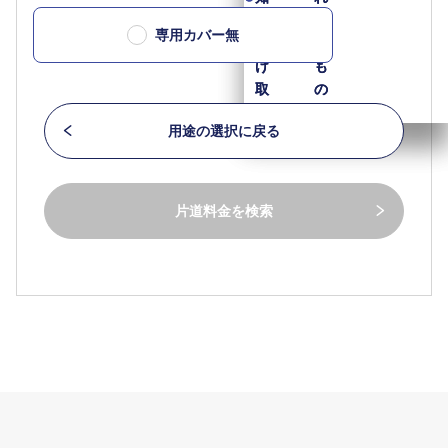
を
を
な
な
専用カバー無
受
受
い
い
け
け
も
も
取
取
の
の
る
る
用途の選択に戻る
片道料金を検索