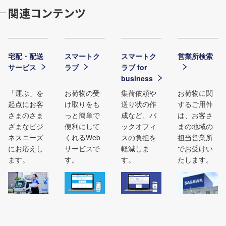
関連コンテンツ
宅配・配送
スマートク
スマートク
営業所検索
サービス
ラブ
ラブ for
business
「運ぶ」を
お荷物の受
集荷依頼や
お荷物に関
起点にお客
け取りをも
送り状の作
するご用件
さまのさま
っと簡単で
成など、バ
は、お客さ
ざまなビジ
便利にして
ックオフィ
まの地域の
ネスニーズ
くれるWeb
スの負担を
担当営業所
にお応えし
サービスで
軽減しま
でお受けい
ます。
す。
す。
たします。