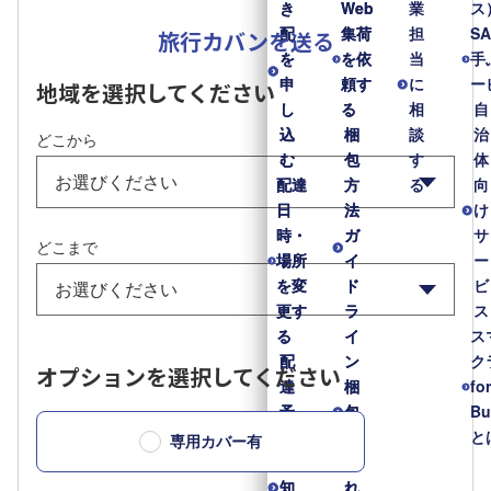
き
き
Web
Web
業
ス
配
配
集荷
集荷
担
S
旅行カバンを送る
を
を
を依
を依
当
手
申
申
頼す
頼す
に
ー
地域を選択してください
し
し
る
る
相
自
込
込
梱
梱
談
治
どこから
む
む
包
包
す
体
配達
配達
方
方
る
向
日
日
法
法
け
時・
時・
ガ
ガ
サ
どこまで
場所
場所
イ
イ
ー
を変
を変
ド
ド
ビ
更す
更す
ラ
ラ
ス
る
る
イ
イ
ス
配
配
ン
ン
ク
オプションを選択してください
達
達
梱
梱
fo
予
予
包
包
Bu
定
定
材
材
と
専用カバー有
通
通
送
送
知
知
れ
れ