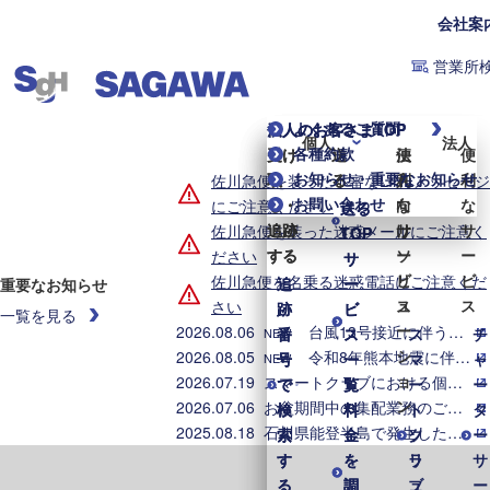
会社案
営業所
よくあるご質問
個人のお客さまTOP
法人のお客さまTOP
個人
法人
各種約款
受け
受け
送
送
便
法
便
お知らせ・重要なお知らせ
取
取
る
る
利
人
利
佐川急便を装った不審なLINEメッセージ
お問い合わせ
る・
る・
な
向
な
にご注意ください
送る
送る
追跡
追跡
サ
け
サ
佐川急便を装った迷惑メールにご注意く
TOP
TOP
する
する
ー
ソ
ー
ださい
サ
サ
ビ
リ
ビ
佐川急便を名乗る迷惑電話にご注意くだ
追
追
ー
ー
重要なお知らせ
ス
ュ
ス
さい
跡
跡
ビ
ビ
一覧を見る
ー
2026.08.06
台風13号接近に伴う集配業務への影響について（2026年8月6日8時時点）
番
番
ス
ス
ス
チ
NEW
シ
2026.08.05
令和8年熊本地震に伴う集配への影響について（2026年8月5日8時時点）
号
号
一
一
マ
ャ
NEW
ョ
2026.07.19
スマートクラブにおける個人情報漏えいに関するお詫びとお知らせ
で
で
覧
覧
ー
ー
ン
2026.07.06
お盆期間中の集配業務のご案内
検
検
料
料
ト
タ
2025.08.18
石川県能登半島で発生した地震・大雨に伴う配送への影響について
索
索
金
金
ク
ソ
ー
す
す
を
を
ラ
リ
サ
る
る
調
調
ブ
ュ
ー