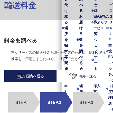
輸送料金
受
受
べ
べ
と
ー
ビ
け
け
る
る
は
シ
ス
取
取
お
お
SAGAWA
ョ
Ｇ
る
る
届
届
手ぶらサ
ン
Ｏ
場
場
け
け
ービス
一
Ａ
所
所
日
日
覧
Ｌ
料金を調べる
®
を
を
数
数
ウ
探
探
を
を
ェ
越
す
す
調
調
ビ
境
主なサービスの輸送料金を調べたい方のために、便利な料金
再
再
べ
べ
ナ
E
検索をご用意しましたので、ご利用ください。
配
配
る
る
ー
コ
達
達
送
送
を
ル
の
の
れ
れ
見
チ
国内へ送る
海外へ送る
お
お
る
る
る
ー
申
申
場
場
導入
（
し
し
所
所
事
度
込
込
を
を
例・
理
STEP.1
STEP.2
STEP.3
み
み
探
探
実績
送
置
置
す
す
営
ー