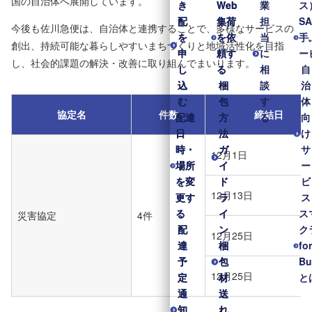
国の自治体へ展開しています。
き
き
Web
Web
業
ス
配
配
集荷
集荷
担
S
今後も佐川急便は、自治体と連携することで、多様なサービスの
を
を
を依
を依
当
手
創出、持続可能な暮らしやすいまちづくりと地域活性化を目指
申
申
頼す
頼す
に
ー
し、社会的課題の解決・改善に取り組んでまいります。
し
し
る
る
相
自
込
込
梱
梱
談
治
む
む
包
包
す
体
協定名
件数
締結日
配達
配達
方
方
る
向
日
日
法
法
け
時・
時・
ガ
ガ
サ
12月1日
場所
場所
イ
イ
ー
を変
を変
ド
ド
ビ
12月13日
更す
更す
ラ
ラ
ス
る
る
イ
イ
ス
災害協定
4件
配
配
ン
ン
ク
12月25日
達
達
梱
梱
fo
予
予
包
包
Bu
12月25日
定
定
材
材
と
通
通
送
送
知
知
れ
れ