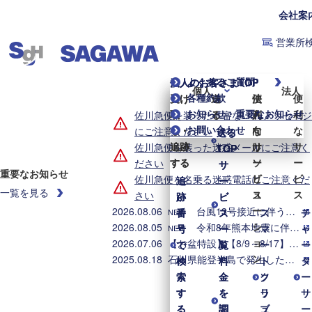
会社案
営業所
よくあるご質問
個人のお客さまTOP
法人のお客さまTOP
個人
法人
各種約款
受け
受け
送
送
便
法
便
お知らせ・重要なお知らせ
取
取
る
る
利
人
利
佐川急便を装った不審なLINEメッセージ
お問い合わせ
る・
る・
な
向
な
にご注意ください
送る
送る
追跡
追跡
サ
け
サ
佐川急便を装った迷惑メールにご注意く
TOP
TOP
する
する
ー
ソ
ー
ださい
サ
サ
重要なお知らせ
ビ
リ
ビ
佐川急便を名乗る迷惑電話にご注意くだ
追
追
ー
ー
一覧を見る
ス
ュ
ス
さい
跡
跡
ビ
ビ
ー
2026.08.06
台風13号接近に伴う集配業務への影響について（2026年8月6日8時時点）
番
番
ス
ス
ス
チ
NEW
シ
2026.08.05
令和8年熊本地震に伴う集配への影響について（2026年8月5日8時時点）
号
号
一
一
マ
ャ
NEW
ョ
2026.07.06
【お盆特設】【8/9～8/17】お盆期間中の集配業務のご案内
で
で
覧
覧
ー
ー
ン
2025.08.18
石川県能登半島で発生した地震・大雨に伴う配送への影響について
検
検
料
料
ト
タ
索
索
金
金
ク
ソ
ー
す
す
を
を
ラ
リ
サ
る
る
調
調
ブ
ュ
ー