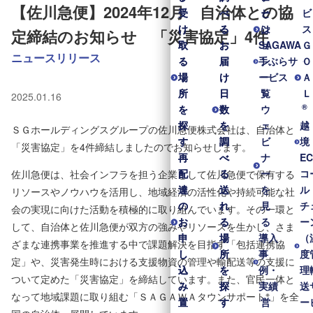
【佐川急便】2024年12月 自治体との協
受
受
べ
べ
と
ー
ビ
け
け
る
る
は
シ
ス
定締結のお知らせ 「災害協定」4件
取
取
お
お
SAGAWA
ョ
Ｇ
ニュースリリース
る
る
届
届
手ぶらサ
ン
Ｏ
場
場
け
け
ービス
一
Ａ
所
所
日
日
覧
Ｌ
2025.01.16
®
を
を
数
数
ウ
探
探
を
を
ェ
越
ＳＧホールディングスグループの佐川急便株式会社は、自治体と
す
す
調
調
ビ
境
「災害協定」を4件締結しましたのでお知らせします。
再
再
べ
べ
ナ
E
配
配
る
る
ー
コ
佐川急便は、社会インフラを担う企業として佐川急便で保有する
達
達
送
送
を
ル
リソースやノウハウを活用し、地域経済の活性化や持続可能な社
の
の
れ
れ
見
チ
会の実現に向けた活動を積極的に取り組んでいます。その一環と
お
お
る
る
る
ー
して、自治体と佐川急便が双方の強みやリソースを生かし、さま
申
申
場
場
導入
（
ざまな連携事業を推進する中で課題解決を目指す「包括連携協
し
し
所
所
事
度
定」や、災害発生時における支援物資の管理や輸配送等の支援に
込
込
を
を
例・
理
ついて定めた「災害協定」を締結しています。また、官民一体と
み
み
探
探
実績
送
※
なって地域課題に取り組む「ＳＡＧＡＷＡタウンサポート
」を全
置
置
す
す
営
ー