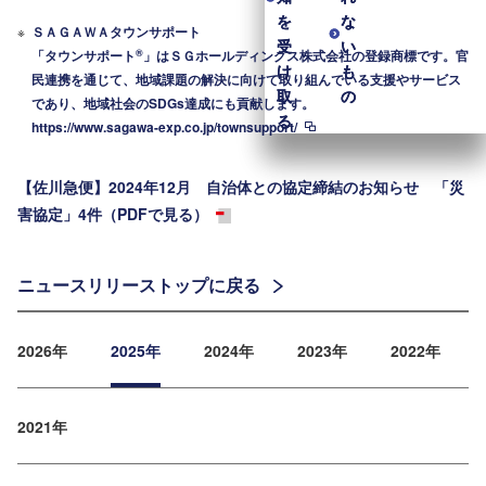
を
を
な
な
※
ＳＡＧＡＷＡタウンサポート
受
受
い
い
®
「タウンサポート
」はＳＧホールディングス株式会社の登録商標です。官
け
け
も
も
民連携を通じて、地域課題の解決に向けて取り組んでいる支援やサービス
取
取
の
の
であり、地域社会のSDGs達成にも貢献します。
る
る
https://www.sagawa-exp.co.jp/townsupport/
【佐川急便】2024年12月 自治体との協定締結のお知らせ 「災
害協定」4件（PDFで見る）
ニュースリリーストップに戻る
2026年
2025年
2024年
2023年
2022年
2021年