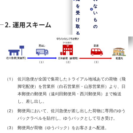
を
を
な
な
受
受
い
い
け
け
も
も
2. 運用スキーム
取
取
の
の
る
る
（1）
佐川急便が全国で集荷したトライアル地域あての荷物（飛
脚宅配便）を営業所（白石営業所・山形営業所）より、日
本郵便の郵便局（遠刈田郵便局・西川郵便局）まで輸送
し、差し出し。
（2）
郵便局において、佐川急便が差し出した荷物に専用のゆう
パックラベルを貼付し、ゆうパックとして引き受け。
（3）
郵便局が荷物（ゆうパック）をお客さまへ配達。