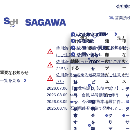
会社案
営業所
よくあるご質問
個人のお客さまTOP
法人のお客さまTOP
個人
法人
各種約款
受け
受け
送
送
便
法
便
お知らせ・重要なお知らせ
取
取
る
る
利
人
利
佐川急便を装った不審なLINEメッセージ
お問い合わせ
る・
る・
な
向
な
にご注意ください
送る
送る
追跡
追跡
サ
け
サ
佐川急便を装った迷惑メールにご注意く
TOP
TOP
する
する
ー
ソ
ー
ださい
サ
サ
重要なお知らせ
ビ
リ
ビ
佐川急便を名乗る迷惑電話にご注意くだ
追
追
ー
ー
一覧を見る
ス
ュ
ス
さい
跡
跡
ビ
ビ
ー
2026.07.06
【お盆特設】【8/9～8/17】お盆期間中の集配業務のご案内
番
番
ス
ス
ス
チ
シ
2026.08.09
台風13号接近に伴う集配業務への影響について（2026年8月9日8時時点）
号
号
一
一
マ
ャ
NEW
ョ
2026.08.05
令和8年熊本地震に伴う集配への影響について（2026年8月5日8時時点）
で
で
覧
覧
ー
ー
NEW
ン
2025.08.18
石川県能登半島で発生した地震・大雨に伴う配送への影響について
検
検
料
料
ト
タ
索
索
金
金
ク
ソ
ー
す
す
を
を
ラ
リ
サ
る
る
調
調
ブ
ュ
ー