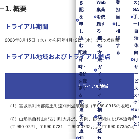
き
き
Web
Web
業
ス
1. 概要
配
配
集荷
集荷
担
S
を
を
を依
を依
当
手
申
申
頼す
頼す
に
ー
トライアル期間
し
し
る
る
相
自
込
込
梱
梱
談
治
2023年3月15日（水）から同年4月12日（水）までの5週間
む
む
包
包
す
体
配達
配達
方
方
る
向
トライアル地域およびトライアル拠点
日
日
法
法
け
時・
時・
ガ
ガ
サ
場所
場所
イ
イ
ー
を変
を変
ド
ド
ビ
トライアル地域
更す
更す
ラ
ラ
ス
る
る
イ
イ
ス
配
配
ン
ン
ク
（1）宮城県刈田郡蔵王町遠刈田温泉地域（〒989-0916の地域）
達
達
梱
梱
fo
予
予
包
包
Bu
（2）山形県西村山郡西川町大井沢、月岡、砂子関および本道寺地
定
定
材
材
と
（〒990-0721、〒990-0731、〒990-0732および〒990-0735の地
通
通
送
送
知
知
れ
れ