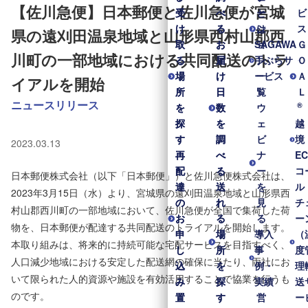
【佐川急便】日本郵便と佐川急便が宮城
受
受
べ
べ
と
ー
ビ
け
け
る
る
は
シ
ス
県の遠刈田温泉地域と山形県西村山郡西
取
取
お
お
SAGAWA
ョ
Ｇ
川町の一部地域における共同配送のトラ
る
る
届
届
手ぶらサ
ン
Ｏ
場
場
け
け
ービス
一
Ａ
イアルを開始
所
所
日
日
覧
Ｌ
ニュースリリース
®
を
を
数
数
ウ
探
探
を
を
ェ
越
す
す
調
調
ビ
境
2023.03.13
再
再
べ
べ
ナ
E
配
配
る
る
ー
コ
日本郵便株式会社（以下「日本郵便」）と佐川急便株式会社は、
達
達
送
送
を
ル
2023年3月15日（水）より、宮城県の遠刈田温泉地域と山形県西
の
の
れ
れ
見
チ
村山郡西川町の一部地域において、佐川急便が全国で集荷した荷
お
お
る
る
る
ー
物を、日本郵便が配達する共同配送のトライアルを開始します。
申
申
場
場
導入
（
本取り組みは、将来的に持続可能な宅配サービスを目指すべく、
し
し
所
所
事
度
人口減少地域における安定した配送網の確保に当たり、両社にお
込
込
を
を
例・
理
いて限られた人的資源や施設を有効活用することで協業を行うも
み
み
探
探
実績
送
のです。
置
置
す
す
営
ー