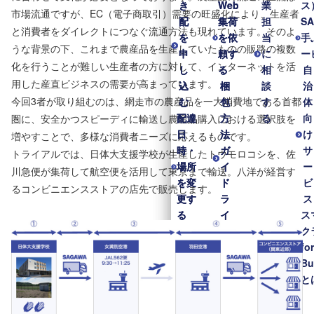
き
き
Web
Web
業
ス
市場流通ですが、EC（電子商取引）需要の旺盛化により、生産者
配
配
集荷
集荷
担
S
と消費者をダイレクトにつなぐ流通方法も現れています。そのよ
を
を
を依
を依
当
手
うな背景の下、これまで農産品を生産していたものの販路の複数
申
申
頼す
頼す
に
ー
化を行うことが難しい生産者の方に対して、インターネットを活
し
し
る
る
相
自
用した産直ビジネスの需要が高まっています。
込
込
梱
梱
談
治
今回3者が取り組むのは、網走市の農産品を一大消費地である首都
む
む
包
包
す
体
配達
配達
方
方
る
向
圏に、安全かつスピーディに輸送し農産品購入における選択肢を
日
日
法
法
け
増やすことで、多様な消費者ニーズに応えるものです。
時・
時・
ガ
ガ
サ
トライアルでは、日体大支援学校が生産したトウモロコシを、佐
場所
場所
イ
イ
ー
川急便が集荷して航空便を活用して東京まで輸送。八洋が経営す
を変
を変
ド
ド
ビ
るコンビニエンスストアの店先で販売します。
更す
更す
ラ
ラ
ス
る
る
イ
イ
ス
配
配
ン
ン
ク
達
達
梱
梱
fo
予
予
包
包
Bu
定
定
材
材
と
通
通
送
送
知
知
れ
れ