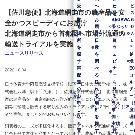
受
受
べ
べ
と
ー
ビ
【佐川急便】北海道網走市の農産品を安
け
け
る
る
は
シ
ス
取
取
お
お
SAGAWA
ョ
Ｇ
全かつスピーディにお届け
る
る
届
届
手ぶらサ
ン
Ｏ
北海道網走市から首都圏へ市場外流通の
場
場
け
け
ービス
一
Ａ
所
所
日
日
覧
Ｌ
輸送トライアルを実施
®
を
を
数
数
ウ
ニュースリリース
探
探
を
を
ェ
越
す
す
調
調
ビ
境
再
再
べ
べ
ナ
E
2022.10.04
配
配
る
る
ー
コ
達
達
送
送
を
ル
日本体育大学附属高等支援学校（以下「日体大支援学校」）、株
の
の
れ
れ
見
チ
式会社八洋（以下「八洋」）、佐川急便株式会社は、北海道網走
お
お
る
る
る
ー
産の農産品を、東京都内の八洋が経営するコンビエンスストア店
申
申
場
場
導入
（
舗等に輸送し販売する取り組みのトライアルを9月22日（木）に3
し
し
所
所
事
度
者で実施しましたのでお知らせいたします。
込
込
を
を
例・
理
み
み
探
探
実績
送
消費者のニーズが多様化する中、販売チャネルや流通網もニーズ
置
置
す
す
営
ー
に合わせて変化が必要となっております。農産品の流通の主流は