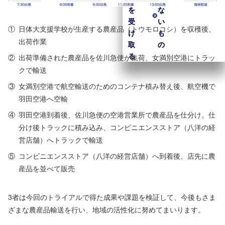
を
を
な
な
受
受
い
い
①
日体大支援学校が生産する農産品（トウモロコシ）を収穫後、
け
け
も
も
出荷作業
取
取
の
の
る
る
②
出荷準備された農産品を佐川急便が集荷、女満別空港にトラッ
クで輸送
③
女満別空港で航空輸送のためのコンテナ積み替え後、航空機で
羽田空港へ空輸
④
羽田空港到着後、佐川急便の空港営業所で農産品を仕分け。仕
分け後トラックに積み込み、コンビニエンスストア（八洋の経
営店舗）へトラックで輸送
⑤
コンビニエンスストア（八洋の経営店舗）へ到着後、店先に農
産品を並べて販売
3者は今回のトライアルで得た成果や課題を検証して、今後もさま
ざまな農産品輸送を行い、地域の活性化に努めてまいります。