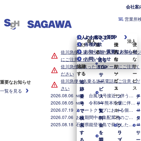
会社案
営業所
よくあるご質問
個人のお客さまTOP
法人のお客さまTOP
個人
法人
各種約款
受け
受け
送
送
便
法
便
お知らせ・重要なお知らせ
取
取
る
る
利
人
利
佐川急便を装った不審なLINEメッセージ
お問い合わせ
る・
る・
な
向
な
にご注意ください
送る
送る
追跡
追跡
サ
け
サ
佐川急便を装った迷惑メールにご注意く
TOP
TOP
する
する
ー
ソ
ー
ださい
サ
サ
ビ
リ
ビ
佐川急便を名乗る迷惑電話にご注意くだ
追
追
ー
ー
重要なお知らせ
ス
ュ
ス
さい
跡
跡
ビ
ビ
一覧を見る
ー
2026.08.06
台風13号接近に伴う集配業務への影響について（2026年8月6日8時時点）
番
番
ス
ス
ス
チ
NEW
シ
2026.08.05
令和8年熊本地震に伴う集配への影響について（2026年8月5日8時時点）
号
号
一
一
マ
ャ
NEW
ョ
2026.07.19
スマートクラブにおける個人情報漏えいに関するお詫びとお知らせ
で
で
覧
覧
ー
ー
ン
2026.07.06
お盆期間中の集配業務のご案内
検
検
料
料
ト
タ
2025.08.18
石川県能登半島で発生した地震・大雨に伴う配送への影響について
索
索
金
金
ク
ソ
ー
す
す
を
を
ラ
リ
サ
る
る
調
調
ブ
ュ
ー