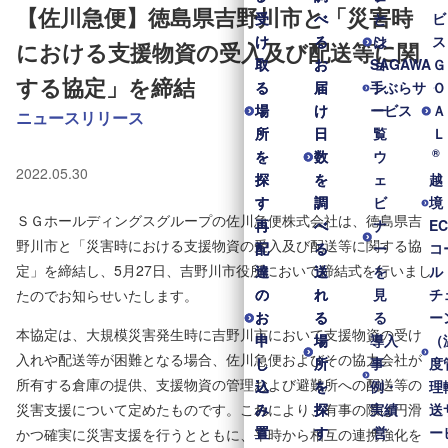
【佐川急便】徳島県吉野川市と「災害時
受
受
べ
べ
と
ー
ビ
け
け
る
る
は
シ
ス
における支援物資の受入及び配送等に関
取
取
お
お
SAGAWA
ョ
Ｇ
する協定」を締結
る
る
届
届
手ぶらサ
ン
Ｏ
場
場
け
け
ービス
一
Ａ
ニュースリリース
所
所
日
日
覧
Ｌ
®
を
を
数
数
ウ
2022.05.30
探
探
を
を
ェ
越
す
す
調
調
ビ
境
ＳＧホールディングスグループの佐川急便株式会社は、徳島県吉
再
再
べ
べ
ナ
E
野川市と「災害時における支援物資の受入及び配送等に関する協
配
配
る
る
ー
コ
定」を締結し、5月27日、吉野川市役所において締結式を行いまし
達
達
送
送
を
ル
の
の
れ
れ
見
チ
たのでお知らせいたします。
お
お
る
る
る
ー
本協定は、大規模災害発生時に吉野川市において支援物資の受け
申
申
場
場
導入
（
入れや配送等が困難となる場合、佐川急便およびその協力会社が
し
し
所
所
事
度
所有する倉庫の提供、支援物資の管理および避難所への配送等の
込
込
を
を
例・
理
災害支援について定めたものです。これにより、有事の際は円滑
み
み
探
探
実績
送
置
置
す
す
営
ー
かつ確実に災害支援を行うとともに、平時から相互の連携強化を