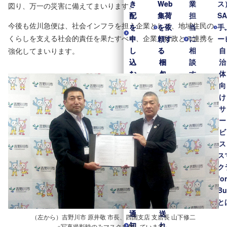
き
き
Web
Web
業
ス
図り、万一の災害に備えてまいります。
配
配
集荷
集荷
担
S
今後も佐川急便は、社会インフラを担う企業として、地域住民の
を
を
を依
を依
当
手
くらしを支える社会的責任を果たすべく、企業・行政との連携を
申
申
頼す
頼す
に
ー
し
し
る
る
相
自
強化してまいります。
込
込
梱
梱
談
治
む
む
包
包
す
体
配達
配達
方
方
る
向
日
日
法
法
け
時・
時・
ガ
ガ
サ
場所
場所
イ
イ
ー
を変
を変
ド
ド
ビ
更す
更す
ラ
ラ
ス
る
る
イ
イ
ス
配
配
ン
ン
ク
達
達
梱
梱
fo
予
予
包
包
Bu
定
定
材
材
と
通
通
送
送
（左から）吉野川市 原井敬 市長、四国支店 支店長 山下修二
知
知
れ
れ
※写真撮影時のみマスクを外しています。