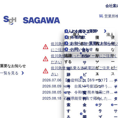
会社案
営業所
よくあるご質問
個人のお客さまTOP
法人のお客さまTOP
個人
法人
各種約款
受け
受け
送
送
便
法
便
お知らせ・重要なお知らせ
取
取
る
る
利
人
利
佐川急便を装った不審なLINEメッセージ
お問い合わせ
る・
る・
な
向
な
にご注意ください
送る
送る
追跡
追跡
サ
け
サ
佐川急便を装った迷惑メールにご注意く
TOP
TOP
する
する
ー
ソ
ー
ださい
サ
サ
重要なお知らせ
ビ
リ
ビ
佐川急便を名乗る迷惑電話にご注意くだ
追
追
ー
ー
一覧を見る
ス
ュ
ス
さい
跡
跡
ビ
ビ
ー
2026.07.06
【お盆特設】【8/9～8/17】お盆期間中の集配業務のご案内
番
番
ス
ス
ス
チ
シ
2026.08.09
台風13号接近に伴う集配業務への影響について（2026年8月9日8時時点）
号
号
一
一
マ
ャ
NEW
ョ
2026.08.05
令和8年熊本地震に伴う集配への影響について（2026年8月5日8時時点）
で
で
覧
覧
ー
ー
NEW
ン
2025.08.18
石川県能登半島で発生した地震・大雨に伴う配送への影響について
検
検
料
料
ト
タ
索
索
金
金
ク
ソ
ー
す
す
を
を
ラ
リ
サ
る
る
調
調
ブ
ュ
ー