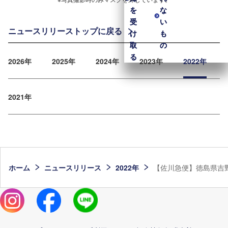
を
を
な
な
受
受
い
い
ニュースリリーストップに戻る
け
け
も
も
取
取
の
の
る
る
2026年
2025年
2024年
2023年
2022年
2021年
ホーム
ニュースリリース
2022年
【佐川急便】徳島県吉