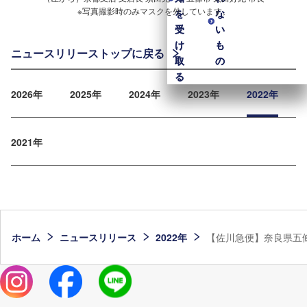
※写真撮影時のみマスクを外しています。
を
を
な
な
受
受
い
い
け
け
も
も
ニュースリリーストップに戻る
取
取
の
の
る
る
2026年
2025年
2024年
2023年
2022年
2021年
ホーム
ニュースリリース
2022年
【佐川急便】奈良県五