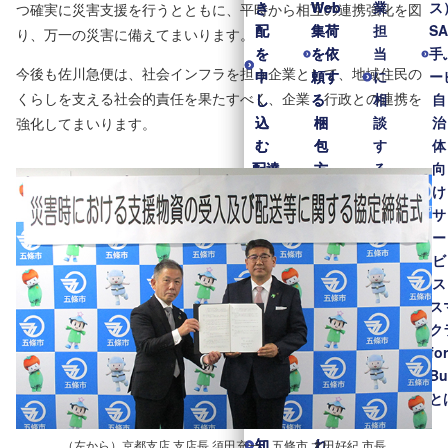
き
き
Web
Web
業
ス
つ確実に災害支援を行うとともに、平時から相互の連携強化を図
配
配
集荷
集荷
担
S
り、万一の災害に備えてまいります。
を
を
を依
を依
当
手
今後も佐川急便は、社会インフラを担う企業として、地域住民の
申
申
頼す
頼す
に
ー
くらしを支える社会的責任を果たすべく、企業・行政との連携を
し
し
る
る
相
自
込
込
梱
梱
談
治
強化してまいります。
む
む
包
包
す
体
配達
配達
方
方
る
向
日
日
法
法
け
時・
時・
ガ
ガ
サ
場所
場所
イ
イ
ー
を変
を変
ド
ド
ビ
更す
更す
ラ
ラ
ス
る
る
イ
イ
ス
配
配
ン
ン
ク
達
達
梱
梱
fo
予
予
包
包
Bu
定
定
材
材
と
通
通
送
送
知
知
れ
れ
（左から）京都支店 支店長 須田充一、五條市 太田好紀 市長