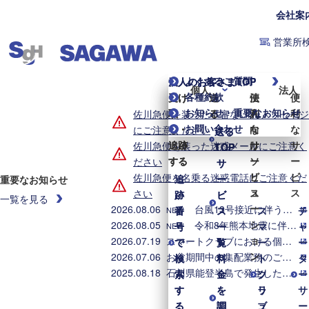
会社案
営業所
よくあるご質問
個人のお客さまTOP
法人のお客さまTOP
個人
法人
各種約款
受け
受け
送
送
便
法
便
お知らせ・重要なお知らせ
取
取
る
る
利
人
利
佐川急便を装った不審なLINEメッセージ
お問い合わせ
る・
る・
な
向
な
にご注意ください
送る
送る
追跡
追跡
サ
け
サ
佐川急便を装った迷惑メールにご注意く
TOP
TOP
する
する
ー
ソ
ー
ださい
サ
サ
ビ
リ
ビ
佐川急便を名乗る迷惑電話にご注意くだ
追
追
ー
ー
重要なお知らせ
ス
ュ
ス
さい
跡
跡
ビ
ビ
一覧を見る
ー
2026.08.06
台風13号接近に伴う集配業務への影響について（2026年8月6日8時時点）
番
番
ス
ス
ス
チ
NEW
シ
2026.08.05
令和8年熊本地震に伴う集配への影響について（2026年8月5日8時時点）
号
号
一
一
マ
ャ
NEW
ョ
2026.07.19
スマートクラブにおける個人情報漏えいに関するお詫びとお知らせ
で
で
覧
覧
ー
ー
ン
2026.07.06
お盆期間中の集配業務のご案内
検
検
料
料
ト
タ
2025.08.18
石川県能登半島で発生した地震・大雨に伴う配送への影響について
索
索
金
金
ク
ソ
ー
す
す
を
を
ラ
リ
サ
る
る
調
調
ブ
ュ
ー