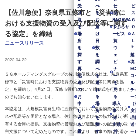
受
受
べ
べ
と
ー
ビ
【佐川急便】奈良県五條市と「災害時に
け
け
る
る
は
シ
ス
取
取
お
お
SAGAWA
ョ
Ｇ
おける支援物資の受入及び配送等に関す
る
る
届
届
手ぶらサ
ン
Ｏ
る協定」を締結
場
場
け
け
ービス
一
Ａ
所
所
日
日
覧
Ｌ
ニュースリリース
®
を
を
数
数
ウ
探
探
を
を
ェ
越
2022.04.22
す
す
調
調
ビ
境
再
再
べ
べ
ナ
E
ＳＧホールディングスグループの佐川急便株式会社は、奈良県五
配
配
る
る
ー
コ
條市と「災害時における支援物資の受入及び配送等に関する協
達
達
送
送
を
ル
定」を締結し、4月21日、五條市役所において締結式を行いました
の
の
れ
れ
見
チ
お
お
る
る
る
ー
のでお知らせいたします。
申
申
場
場
導入
（
本協定は、大規模災害発生時に五條市において支援物資の受け入
し
し
所
所
事
度
れや配送等が困難となる場合、佐川急便およびその協力会社が所
込
込
を
を
例・
理
有する倉庫の提供、支援物資の管理および避難所への配送等の災
み
み
探
探
実績
送
害支援について定めたものです。これにより、有事の際は円滑か
置
置
す
す
営
ー