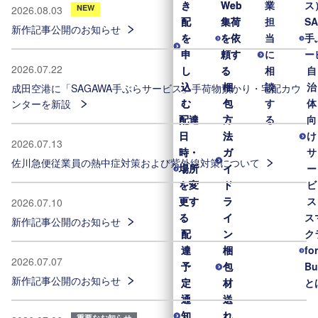
き
き
Web
Web
業
ス
NEW
2026.08.03
配
配
集荷
集荷
担
S
新作記事公開のお知らせ
を
を
を依
を依
当
手
申
申
頼す
頼す
に
ー
2026.07.22
し
し
る
る
相
自
込
込
梱
梱
談
治
成田空港に「SAGAWA手ぶらサービス」手荷物預かり・宅配カウ
む
む
包
包
す
体
ンターを新設
配達
配達
方
方
る
向
日
日
法
法
け
2026.07.13
時・
時・
ガ
ガ
サ
佐川急便従業員の熱中症対策および紫外線対策について
場所
場所
イ
イ
ー
を変
を変
ド
ド
ビ
更す
更す
ラ
ラ
ス
2026.07.10
る
る
イ
イ
ス
新作記事公開のお知らせ
配
配
ン
ン
ク
達
達
梱
梱
fo
2026.07.07
予
予
包
包
Bu
新作記事公開のお知らせ
定
定
材
材
と
通
通
送
送
知
知
れ
れ
重要なお知らせ