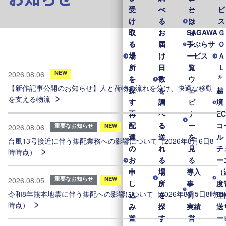
受
受
べ
べ
と
ー
ビ
け
け
る
る
は
シ
ス
取
取
お
お
SAGAWA
ョ
Ｇ
る
る
届
届
手ぶらサ
ン
Ｏ
場
場
け
け
ービス
一
Ａ
所
所
日
日
覧
Ｌ
NEW
2026.08.06
®
を
を
数
数
ウ
【新作記事公開のお知らせ】人と荷物の流れを分け、快適な移動
探
探
を
を
ェ
越
を支える物流
す
す
調
調
ビ
境
再
再
べ
べ
ナ
E
配
配
る
る
ー
コ
重要なお知らせ
NEW
2026.08.06
達
達
送
送
を
ル
台風13号接近に伴う集配業務への影響について（2026年8月6日8
の
の
れ
れ
見
チ
時時点）
お
お
る
る
る
ー
申
申
場
場
導入
（
重要なお知らせ
NEW
2026.08.05
し
し
所
所
事
度
令和8年熊本地震に伴う集配への影響について（2026年8月5日8時
込
込
を
を
例・
理
時点）
み
み
探
探
実績
送
置
置
す
す
営
ー