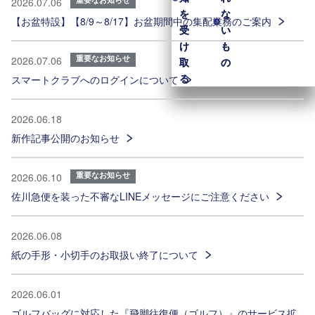
2026.07.06
を
を
な
な
【お盆特設】【8/9～8/17】お盆期間中の集配業務のご案内
受
受
い
い
け
け
も
も
重要なお知らせ
2026.07.06
取
取
の
の
る
る
スマートクラブへのログインについて
2026.06.18
新作記事公開のお知らせ
重要なお知らせ
2026.06.10
佐川急便を装った不審なLINEメッセージにご注意ください
2026.06.08
紙の手形・小切手のお取扱い終了について
2026.06.01
ゴルフバッグに対応した『飛脚往復便（ゴルフ）』のサービス拡