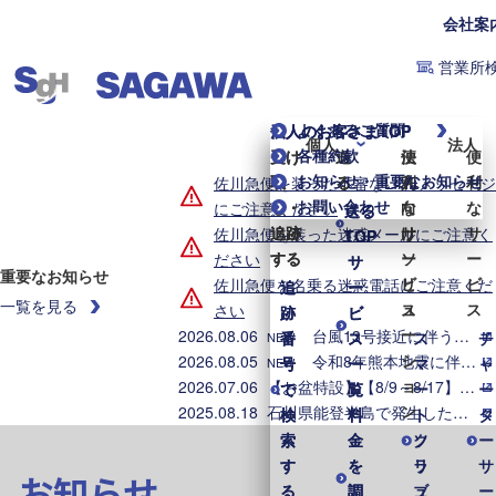
会社案
営業所
よくあるご質問
個人のお客さまTOP
法人のお客さまTOP
個人
法人
各種約款
受け
受け
送
送
便
法
便
お知らせ・重要なお知らせ
取
取
る
る
利
人
利
佐川急便を装った不審なLINEメッセージ
お問い合わせ
る・
る・
な
向
な
にご注意ください
送る
送る
追跡
追跡
サ
け
サ
佐川急便を装った迷惑メールにご注意く
TOP
TOP
する
する
ー
ソ
ー
ださい
サ
サ
重要なお知らせ
ビ
リ
ビ
佐川急便を名乗る迷惑電話にご注意くだ
追
追
ー
ー
一覧を見る
ス
ュ
ス
さい
跡
跡
ビ
ビ
ー
2026.08.06
台風13号接近に伴う集配業務への影響について（2026年8月6日8時時点）
番
番
ス
ス
ス
チ
NEW
シ
2026.08.05
令和8年熊本地震に伴う集配への影響について（2026年8月5日8時時点）
号
号
一
一
マ
ャ
NEW
ョ
2026.07.06
【お盆特設】【8/9～8/17】お盆期間中の集配業務のご案内
で
で
覧
覧
ー
ー
ン
2025.08.18
石川県能登半島で発生した地震・大雨に伴う配送への影響について
検
検
料
料
ト
タ
索
索
金
金
ク
ソ
ー
す
す
を
を
ラ
リ
サ
お知らせ
る
る
調
調
ブ
ュ
ー