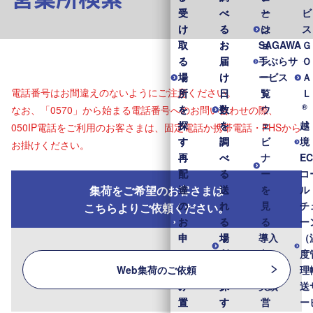
受
受
べ
べ
と
ー
ビ
け
け
る
る
は
シ
ス
取
取
お
お
SAGAWA
ョ
Ｇ
る
る
届
届
手ぶらサ
ン
Ｏ
場
場
け
け
ービス
一
Ａ
電話番号はお間違えのないようにご注意ください。
所
所
日
日
覧
Ｌ
®
を
を
数
数
ウ
なお、「0570」から始まる電話番号へのお問い合わせの際、
探
探
を
を
ェ
越
050IP電話をご利用のお客さまは、固定電話か携帯電話・PHSから
す
す
調
調
ビ
境
お掛けください。
再
再
べ
べ
ナ
E
配
配
る
る
ー
コ
集荷をご希望のお客さまは
達
達
送
送
を
ル
の
の
れ
れ
見
チ
こちらよりご依頼ください。
お
お
る
る
る
ー
申
申
場
場
導入
（
し
し
所
所
事
度
Web集荷のご依頼
込
込
を
を
例・
理
み
み
探
探
実績
送
置
置
す
す
営
ー