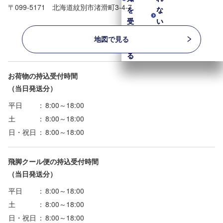
〒099-5171 北海道紋別市渚滑町3-4-7
を
を
な
な
受
受
い
い
け
け
も
も
地図で見る
取
取
の
の
る
る
お荷物の持込受付時間
（当日発送分）
平日
：
8:00～18:00
土
：
8:00～18:00
日・祝日
：
8:00～18:00
飛脚クール便の持込受付時間
（当日発送分）
平日
：
8:00～18:00
土
：
8:00～18:00
日・祝日
：
8:00～18:00