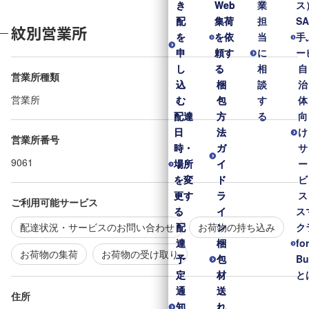
き
き
Web
Web
業
ス
配
配
集荷
集荷
担
S
紋別営業所
を
を
を依
を依
当
手
申
申
頼す
頼す
に
ー
し
し
る
る
相
自
営業所種類
込
込
梱
梱
談
治
営業所
む
む
包
包
す
体
配達
配達
方
方
る
向
日
日
法
法
け
営業所番号
時・
時・
ガ
ガ
サ
9061
場所
場所
イ
イ
ー
を変
を変
ド
ド
ビ
更す
更す
ラ
ラ
ス
ご利用可能サービス
る
る
イ
イ
ス
配達状況・サービスのお問い合わせ
お荷物の持ち込み
配
配
ン
ン
ク
達
達
梱
梱
fo
お荷物の集荷
お荷物の受け取り
予
予
包
包
Bu
定
定
材
材
と
通
通
送
送
住所
知
知
れ
れ