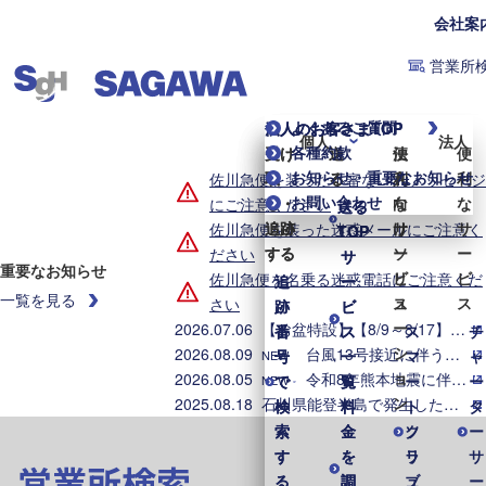
会社案
営業所
よくあるご質問
個人のお客さまTOP
法人のお客さまTOP
個人
法人
各種約款
受け
受け
送
送
便
法
便
お知らせ・重要なお知らせ
取
取
る
る
利
人
利
佐川急便を装った不審なLINEメッセージ
お問い合わせ
る・
る・
な
向
な
にご注意ください
送る
送る
追跡
追跡
サ
け
サ
佐川急便を装った迷惑メールにご注意く
TOP
TOP
する
する
ー
ソ
ー
ださい
サ
サ
重要なお知らせ
ビ
リ
ビ
佐川急便を名乗る迷惑電話にご注意くだ
追
追
ー
ー
一覧を見る
ス
ュ
ス
さい
跡
跡
ビ
ビ
ー
2026.07.06
【お盆特設】【8/9～8/17】お盆期間中の集配業務のご案内
番
番
ス
ス
ス
チ
シ
2026.08.09
台風13号接近に伴う集配業務への影響について（2026年8月9日8時時点）
号
号
一
一
マ
ャ
NEW
ョ
2026.08.05
令和8年熊本地震に伴う集配への影響について（2026年8月5日8時時点）
で
で
覧
覧
ー
ー
NEW
ン
2025.08.18
石川県能登半島で発生した地震・大雨に伴う配送への影響について
検
検
料
料
ト
タ
索
索
金
金
ク
ソ
ー
す
す
を
を
ラ
リ
サ
営業所検索
る
る
調
調
ブ
ュ
ー