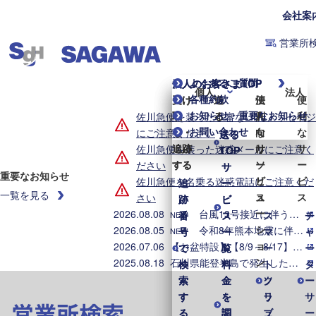
会社案
営業所
よくあるご質問
個人のお客さまTOP
法人のお客さまTOP
個人
法人
各種約款
受け
受け
送
送
便
法
便
お知らせ・重要なお知らせ
取
取
る
る
利
人
利
佐川急便を装った不審なLINEメッセージ
お問い合わせ
る・
る・
な
向
な
にご注意ください
送る
送る
追跡
追跡
サ
け
サ
佐川急便を装った迷惑メールにご注意く
TOP
TOP
する
する
ー
ソ
ー
ださい
サ
サ
重要なお知らせ
ビ
リ
ビ
佐川急便を名乗る迷惑電話にご注意くだ
追
追
ー
ー
一覧を見る
ス
ュ
ス
さい
跡
跡
ビ
ビ
ー
2026.08.08
台風13号接近に伴う集配業務への影響について（2026年8月8日7時時点）
番
番
ス
ス
ス
チ
NEW
シ
2026.08.05
令和8年熊本地震に伴う集配への影響について（2026年8月5日8時時点）
号
号
一
一
マ
ャ
NEW
ョ
2026.07.06
【お盆特設】【8/9～8/17】お盆期間中の集配業務のご案内
で
で
覧
覧
ー
ー
ン
2025.08.18
石川県能登半島で発生した地震・大雨に伴う配送への影響について
検
検
料
料
ト
タ
索
索
金
金
ク
ソ
ー
す
す
を
を
ラ
リ
サ
営業所検索
る
る
調
調
ブ
ュ
ー