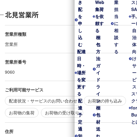
き
き
Web
Web
業
ス
配
配
集荷
集荷
担
S
北見営業所
を
を
を依
を依
当
手
申
申
頼す
頼す
に
ー
し
し
る
る
相
自
営業所種類
込
込
梱
梱
談
治
営業所
む
む
包
包
す
体
配達
配達
方
方
る
向
日
日
法
法
け
営業所番号
時・
時・
ガ
ガ
サ
9060
場所
場所
イ
イ
ー
を変
を変
ド
ド
ビ
更す
更す
ラ
ラ
ス
ご利用可能サービス
る
る
イ
イ
ス
配達状況・サービスのお問い合わせ
お荷物の持ち込み
配
配
ン
ン
ク
達
達
梱
梱
fo
お荷物の集荷
お荷物の受け取り
予
予
包
包
Bu
定
定
材
材
と
通
通
送
送
住所
知
知
れ
れ