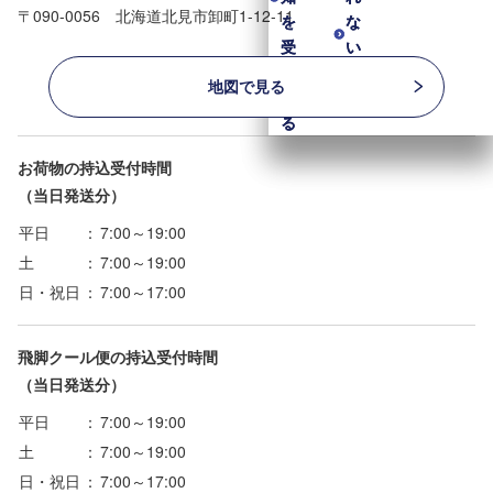
〒090-0056 北海道北見市卸町1-12-11
を
を
な
な
受
受
い
い
け
け
も
も
地図で見る
取
取
の
の
る
る
お荷物の持込受付時間
（当日発送分）
平日
：
7:00～19:00
土
：
7:00～19:00
日・祝日
：
7:00～17:00
飛脚クール便の持込受付時間
（当日発送分）
平日
：
7:00～19:00
土
：
7:00～19:00
日・祝日
：
7:00～17:00