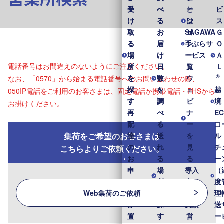
受
受
べ
べ
と
ー
ビ
け
け
る
る
は
シ
ス
取
取
お
お
SAGAWA
ョ
Ｇ
る
る
届
届
手ぶらサ
ン
Ｏ
場
場
け
け
ービス
一
Ａ
電話番号はお間違えのないようにご注意ください。
所
所
日
日
覧
Ｌ
®
を
を
数
数
ウ
なお、「0570」から始まる電話番号へのお問い合わせの際、
探
探
を
を
ェ
越
050IP電話をご利用のお客さまは、固定電話か携帯電話・PHSから
す
す
調
調
ビ
境
お掛けください。
再
再
べ
べ
ナ
E
配
配
る
る
ー
コ
集荷をご希望のお客さまは
達
達
送
送
を
ル
の
の
れ
れ
見
チ
こちらよりご依頼ください。
お
お
る
る
る
ー
申
申
場
場
導入
（
し
し
所
所
事
度
Web集荷のご依頼
込
込
を
を
例・
理
み
み
探
探
実績
送
置
置
す
す
営
ー