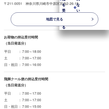
〒211-0051 神奈川県川崎市中原区宮内2-26-15
を
を
な
な
受
受
い
い
け
け
も
も
地図で見る
取
取
の
の
る
る
お荷物の持込受付時間
（当日発送分）
平日
：
7:00～18:00
土
：
7:00～17:00
日・祝日
：
7:00～16:00
飛脚クール便の持込受付時間
（当日発送分）
平日
：
7:00～17:00
土
：
7:00～17:00
日・祝日
：
7:00～15:00