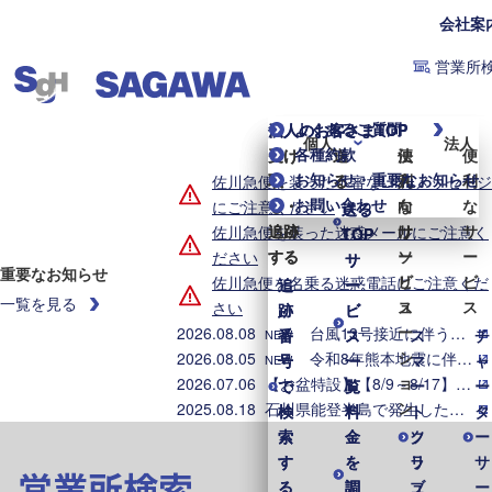
会社案
営業所
よくあるご質問
個人のお客さまTOP
法人のお客さまTOP
個人
法人
各種約款
受け
受け
送
送
便
法
便
お知らせ・重要なお知らせ
取
取
る
る
利
人
利
佐川急便を装った不審なLINEメッセージ
お問い合わせ
る・
る・
な
向
な
にご注意ください
送る
送る
追跡
追跡
サ
け
サ
佐川急便を装った迷惑メールにご注意く
TOP
TOP
する
する
ー
ソ
ー
ださい
サ
サ
重要なお知らせ
ビ
リ
ビ
佐川急便を名乗る迷惑電話にご注意くだ
追
追
ー
ー
一覧を見る
ス
ュ
ス
さい
跡
跡
ビ
ビ
ー
2026.08.08
台風13号接近に伴う集配業務への影響について（2026年8月8日7時時点）
番
番
ス
ス
ス
チ
NEW
シ
2026.08.05
令和8年熊本地震に伴う集配への影響について（2026年8月5日8時時点）
号
号
一
一
マ
ャ
NEW
ョ
2026.07.06
【お盆特設】【8/9～8/17】お盆期間中の集配業務のご案内
で
で
覧
覧
ー
ー
ン
2025.08.18
石川県能登半島で発生した地震・大雨に伴う配送への影響について
検
検
料
料
ト
タ
索
索
金
金
ク
ソ
ー
す
す
を
を
ラ
リ
サ
営業所検索
る
る
調
調
ブ
ュ
ー