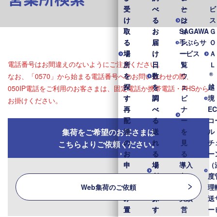
受
受
べ
べ
と
ー
ビ
け
け
る
る
は
シ
ス
取
取
お
お
SAGAWA
ョ
Ｇ
る
る
届
届
手ぶらサ
ン
Ｏ
場
場
け
け
ービス
一
Ａ
電話番号はお間違えのないようにご注意ください。
所
所
日
日
覧
Ｌ
®
を
を
数
数
ウ
なお、「0570」から始まる電話番号へのお問い合わせの際、
探
探
を
を
ェ
越
050IP電話をご利用のお客さまは、固定電話か携帯電話・PHSから
す
す
調
調
ビ
境
お掛けください。
再
再
べ
べ
ナ
E
配
配
る
る
ー
コ
集荷をご希望のお客さまは
達
達
送
送
を
ル
の
の
れ
れ
見
チ
こちらよりご依頼ください。
お
お
る
る
る
ー
申
申
場
場
導入
（
し
し
所
所
事
度
Web集荷のご依頼
込
込
を
を
例・
理
み
み
探
探
実績
送
置
置
す
す
営
ー