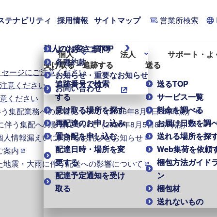
ステナビリティ
採用情報
サイトマップ
営業所検索
個人のお客さまTOP
法人のお客さまTOP
よくあるご質問
個人
法人
サポート・よ
各種約款
受け取る・追跡する
受け取る・追跡する
送る
送る
ッセージにご注意ください
お知らせ・重要なお知らせ
追跡番号で検索
追跡番号で検索
送るTOP
送るTOP
注意ください
お問い合わせ
する
する
サービス一覧
サービス一覧
意ください
受け取る場所を探す
受け取る場所を探す
料金を調べる
料金を調べる
伴う集配業務への影響について（2026年8月6日8時時点）
再配達のお申し込み
再配達のお申し込み
お届け日数を調
お届け日数を調
に伴う集配への影響について（2026年8月5日8時時点）
置き配を申し込む
置き配を申し込む
送れる場所を探
送れる場所を探
個人情報漏えいに関するお詫びとお知らせ
配達日時・場所を変
配達日時・場所を変
Web集荷を依頼
Web集荷を依頼
ご案内
更する
更する
梱包方法ガイド
梱包方法ガイド
た地震・大雨に伴う配送への影響について
配達予定通知を受け
配達予定通知を受け
ン
ン
取る
取る
梱包材
梱包材
送れないもの
送れないもの