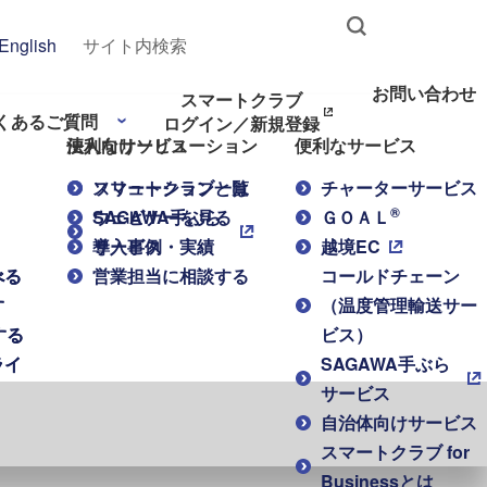
English
お問い合わせ
スマートクラブ
くあるご質問
ログイン／新規登録
便利なサービス
法人向けソリューション
便利なサービス
スマートクラブとは
ソリューション一覧
チャーターサービス
®
SAGAWA手ぶら
ウェビナーを見る
ＧＯＡＬ
サービス
導入事例・実績
越境EC
べる
べる
営業担当に相談する
コールドチェーン
す
す
（温度管理輸送サー
する
する
ビス）
ライ
ライ
SAGAWA手ぶら
サービス
自治体向けサービス
スマートクラブ for
Businessとは