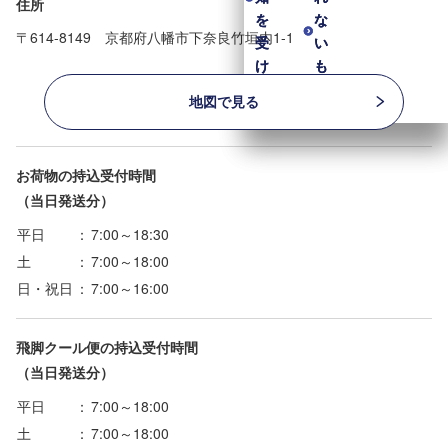
住所
を
を
な
な
〒614-8149 京都府八幡市下奈良竹垣内1-1
受
受
い
い
け
け
も
も
取
取
の
の
地図で見る
る
る
お荷物の持込受付時間
（当日発送分）
平日
：
7:00～18:30
土
：
7:00～18:00
日・祝日
：
7:00～16:00
飛脚クール便の持込受付時間
（当日発送分）
平日
：
7:00～18:00
土
：
7:00～18:00