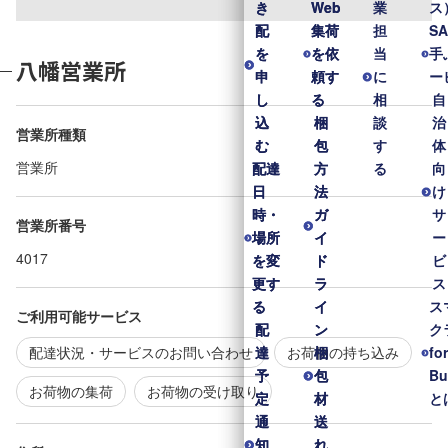
き
き
Web
Web
業
ス
配
配
集荷
集荷
担
S
を
を
を依
を依
当
手
八幡営業所
申
申
頼す
頼す
に
ー
し
し
る
る
相
自
込
込
梱
梱
談
治
営業所種類
む
む
包
包
す
体
営業所
配達
配達
方
方
る
向
日
日
法
法
け
時・
時・
ガ
ガ
サ
営業所番号
場所
場所
イ
イ
ー
4017
を変
を変
ド
ド
ビ
更す
更す
ラ
ラ
ス
る
る
イ
イ
ス
ご利用可能サービス
配
配
ン
ン
ク
配達状況・サービスのお問い合わせ
お荷物の持ち込み
達
達
梱
梱
fo
予
予
包
包
Bu
お荷物の集荷
お荷物の受け取り
定
定
材
材
と
通
通
送
送
知
知
れ
れ