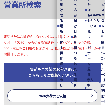
営業所検索
受
受
べ
べ
と
ー
ビ
け
け
る
る
は
シ
ス
取
取
お
お
SAGAWA
ョ
Ｇ
る
る
届
届
手ぶらサ
ン
Ｏ
場
場
け
け
ービス
一
Ａ
所
所
日
日
覧
Ｌ
®
電話番号はお間違えのないようにご注意ください。
を
を
数
数
ウ
探
探
を
を
ェ
越
なお、「0570」から始まる電話番号へのお問い合わせの際、
す
す
調
調
ビ
境
050IP電話をご利用のお客さまは、固定電話か携帯電話・PHSから
再
再
べ
べ
ナ
E
お掛けください。
配
配
る
る
ー
コ
達
達
送
送
を
ル
集荷をご希望のお客さまは
の
の
れ
れ
見
チ
お
お
る
る
る
ー
こちらよりご依頼ください。
申
申
場
場
導入
（
し
し
所
所
事
度
込
込
を
を
例・
理
Web集荷のご依頼
み
み
探
探
実績
送
置
置
す
す
営
ー