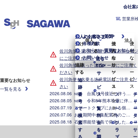
会社案
営業所
よくあるご質問
個人のお客さまTOP
法人のお客さまTOP
個人
法人
各種約款
受け
受け
送
送
便
法
便
お知らせ・重要なお知らせ
取
取
る
る
利
人
利
佐川急便を装った不審なLINEメッセージ
お問い合わせ
る・
る・
な
向
な
にご注意ください
送る
送る
追跡
追跡
サ
け
サ
佐川急便を装った迷惑メールにご注意く
TOP
TOP
する
する
ー
ソ
ー
ださい
サ
サ
ビ
リ
ビ
佐川急便を名乗る迷惑電話にご注意くだ
追
追
ー
ー
重要なお知らせ
ス
ュ
ス
さい
跡
跡
ビ
ビ
一覧を見る
ー
2026.08.06
台風13号接近に伴う集配業務への影響について（2026年8月6日8時時点）
番
番
ス
ス
ス
チ
NEW
シ
2026.08.05
令和8年熊本地震に伴う集配への影響について（2026年8月5日8時時点）
号
号
一
一
マ
ャ
NEW
ョ
2026.07.19
スマートクラブにおける個人情報漏えいに関するお詫びとお知らせ
で
で
覧
覧
ー
ー
ン
2026.07.06
お盆期間中の集配業務のご案内
検
検
料
料
ト
タ
2025.08.18
石川県能登半島で発生した地震・大雨に伴う配送への影響について
索
索
金
金
ク
ソ
ー
す
す
を
を
ラ
リ
サ
る
る
調
調
ブ
ュ
ー