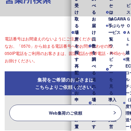
受
受
べ
べ
と
ー
ビ
け
け
る
る
は
シ
ス
取
取
お
お
SAGAWA
ョ
Ｇ
る
る
届
届
手ぶらサ
ン
Ｏ
場
場
け
け
ービス
一
Ａ
電話番号はお間違えのないようにご注意ください。
所
所
日
日
覧
Ｌ
®
を
を
数
数
ウ
なお、「0570」から始まる電話番号へのお問い合わせの際、
探
探
を
を
ェ
越
050IP電話をご利用のお客さまは、固定電話か携帯電話・PHSから
す
す
調
調
ビ
境
お掛けください。
再
再
べ
べ
ナ
E
配
配
る
る
ー
コ
集荷をご希望のお客さまは
達
達
送
送
を
ル
の
の
れ
れ
見
チ
こちらよりご依頼ください。
お
お
る
る
る
ー
申
申
場
場
導入
（
し
し
所
所
事
度
Web集荷のご依頼
込
込
を
を
例・
理
み
み
探
探
実績
送
置
置
す
す
営
ー