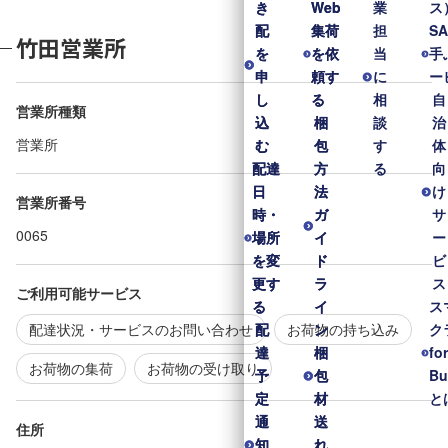
き
き
Web
Web
業
ス
配
配
集荷
集荷
担
S
竹田営業所
を
を
を依
を依
当
手
申
申
頼す
頼す
に
ー
し
し
る
る
相
自
営業所種類
込
込
梱
梱
談
治
営業所
む
む
包
包
す
体
配達
配達
方
方
る
向
日
日
法
法
け
営業所番号
時・
時・
ガ
ガ
サ
0065
場所
場所
イ
イ
ー
を変
を変
ド
ド
ビ
更す
更す
ラ
ラ
ス
ご利用可能サービス
る
る
イ
イ
ス
配達状況・サービスのお問い合わせ
お荷物の持ち込み
配
配
ン
ン
ク
達
達
梱
梱
fo
お荷物の集荷
お荷物の受け取り
予
予
包
包
Bu
定
定
材
材
と
通
通
送
送
住所
知
知
れ
れ