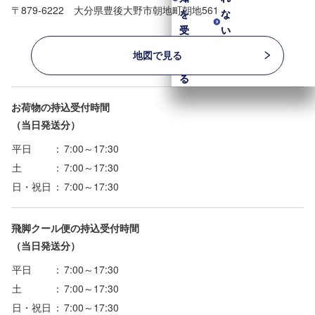
〒879-6222 大分県豊後大野市朝地町朝地561
を
を
な
な
受
受
い
い
け
け
も
も
地図で見る
取
取
の
の
る
る
お荷物の持込受付時間
（当日発送分）
平日
：
7:00～17:30
土
：
7:00～17:30
日・祝日
：
7:00～17:30
飛脚クール便の持込受付時間
（当日発送分）
平日
：
7:00～17:30
土
：
7:00～17:30
日・祝日
：
7:00～17:30