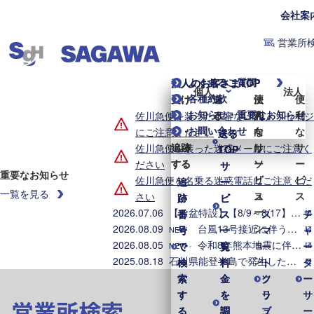
会社案
営業所
よくあるご質問
個人のお客さまTOP
法人のお客さまTOP
個人
法人
各種約款
受け
受け
送
送
便
法
便
お知らせ・重要なお知らせ
取
取
る
る
利
人
利
佐川急便を装った不審なLINEメッセージ
お問い合わせ
る・
る・
な
向
な
にご注意ください
送る
送る
追跡
追跡
サ
け
サ
佐川急便を装った迷惑メールにご注意く
TOP
TOP
する
する
ー
ソ
ー
ださい
サ
サ
重要なお知らせ
ビ
リ
ビ
佐川急便を名乗る迷惑電話にご注意くだ
追
追
ー
ー
一覧を見る
ス
ュ
ス
さい
跡
跡
ビ
ビ
ー
2026.07.06
【お盆特設】【8/9～8/17】お盆期間中の集配業務のご案内
番
番
ス
ス
ス
チ
シ
2026.08.09
台風13号接近に伴う集配業務への影響について（2026年8月9日8時時点）
号
号
一
一
マ
ャ
NEW
ョ
2026.08.05
令和8年熊本地震に伴う集配への影響について（2026年8月5日8時時点）
で
で
覧
覧
ー
ー
NEW
ン
2025.08.18
石川県能登半島で発生した地震・大雨に伴う配送への影響について
検
検
料
料
ト
タ
索
索
金
金
ク
ソ
ー
す
す
を
を
ラ
リ
サ
営業所検索
る
る
調
調
ブ
ュ
ー